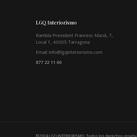
LGQ Interiorismo
Rambla President Francesc Macià, 7,
Local 1, 43005 Tarragona
Email:
info@lgqinteriorismo.com
877 22 11 60
©2024 LGQ INTERIORISMO, Todos los derechos reserv