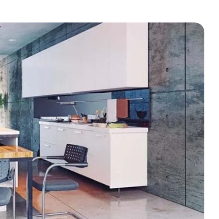
eformas
agosto 10, 2023
Interiorismo
,
Reformas de baño
abril 30, 2024
as claves para la reforma
Interiorismo y diseño d
erfecta de tu casa en
colores para baños
arragona
pequeños